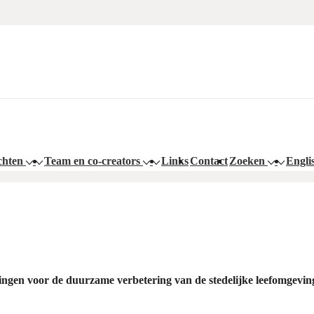
chten
Team en co-creators
Links
Contact
Zoeken
Engli
ingen voor de duurzame verbetering van de stedelijke leefomgevin